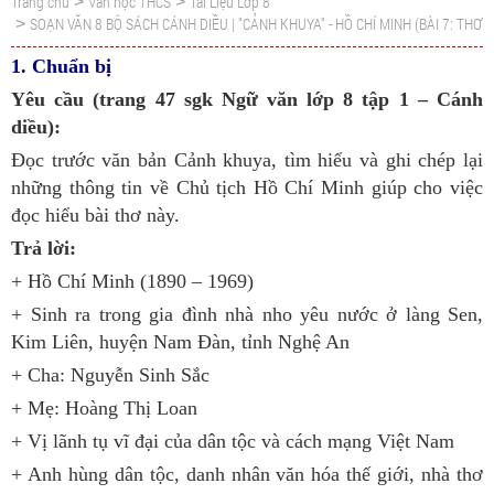
Trang chủ
Văn học THCS
Tài Liệu Lớp 8
>
>
SOẠN VĂN 8 BỘ SÁCH CÁNH DIỀU | "CẢNH KHUYA" - HỒ CHÍ MINH (BÀI 7: THƠ
>
1. Chuẩn bị
Yêu cầu (trang 47 sgk Ngữ văn lớp 8 tập 1 – Cánh
diều):
Đọc trước văn bản Cảnh khuya, tìm hiểu và ghi chép lại
những thông tin về Chủ tịch Hồ Chí Minh giúp cho việc
đọc hiểu bài thơ này.
Trả lời:
+ Hồ Chí Minh (1890 – 1969)
+ Sinh ra trong gia đình nhà nho yêu nước ở làng Sen,
Kim Liên, huyện Nam Đàn, tỉnh Nghệ An
+ Cha: Nguyễn Sinh Sắc
+ Mẹ: Hoàng Thị Loan
+ Vị lãnh tụ vĩ đại của dân tộc và cách mạng Việt Nam
+ Anh hùng dân tộc, danh nhân văn hóa thế giới, nhà thơ