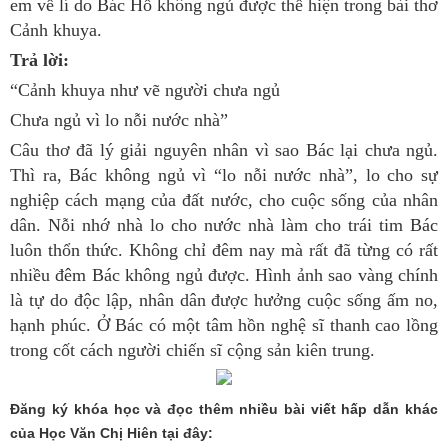
em về lí do Bác Hồ không ngủ được thể hiện trong bài thơ
Cảnh khuya.
Trả lời:
“Cảnh khuya như vẽ người chưa ngủ
Chưa ngủ vì lo nỗi nước nhà”
Câu thơ đã lý giải nguyên nhân vì sao Bác lại chưa ngủ.
Thì ra, Bác không ngủ vì “lo nỗi nước nhà”, lo cho sự
nghiệp cách mạng của đất nước, cho cuộc sống của nhân
dân. Nỗi nhớ nhà lo cho nước nhà làm cho trái tim Bác
luôn thổn thức. Không chỉ đêm nay mà rất đã từng có rất
nhiều đêm Bác không ngủ được. Hình ảnh sao vàng chính
là tự do độc lập, nhân dân được hưởng cuộc sống ấm no,
hạnh phúc. Ở Bác có một tâm hồn nghệ sĩ thanh cao lồng
trong cốt cách người chiến sĩ cộng sản kiên trung.
Đăng ký khóa học và đọc thêm nhiều bài viết hấp dẫn khác
của Học Văn Chị Hiên tại đây: