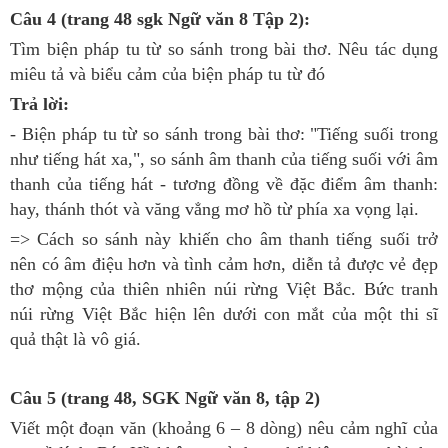
Câu 4 (trang 48 sgk Ngữ văn 8 Tập 2):
Tìm biện pháp tu từ so sánh trong bài thơ. Nêu tác dụng
miêu tả và biểu cảm của biện pháp tu từ đó
Trả lời:
- Biện pháp tu từ so sánh trong bài thơ: "Tiếng suối trong
như tiếng hát xa,", so sánh âm thanh của tiếng suối với âm
thanh của tiếng hát - tương đồng về đặc điểm âm thanh:
hay, thánh thót và văng vẳng mơ hồ từ phía xa vọng lại.
=> Cách so sánh này khiến cho âm thanh tiếng suối trở
nên có âm điệu hơn và tình cảm hơn, diễn tả được vẻ đẹp
thơ mộng của thiên nhiên núi rừng Việt Bắc. Bức tranh
núi rừng Việt Bắc hiện lên dưới con mắt của một thi sĩ
quả thật là vô giá.
Câu 5 (trang 48, SGK Ngữ văn 8, tập 2)
Viết một đoạn văn (khoảng 6 – 8 dòng) nêu cảm nghĩ của