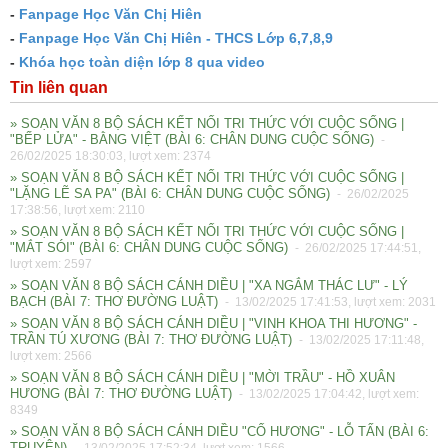
-
Fanpage Học Văn Chị Hiên
-
Fanpage Học Văn Chị Hiên - THCS Lớp 6,7,8,9
-
K
hóa học toàn diện lớp 8 qua video
Tin liên quan
» SOẠN VĂN 8 BỘ SÁCH KẾT NỐI TRI THỨC VỚI CUỘC SỐNG |
"BẾP LỬA" - BẰNG VIỆT (BÀI 6: CHÂN DUNG CUỘC SỐNG)
-
26/02/2025 18:30:03, lượt xem: 2374
» SOẠN VĂN 8 BỘ SÁCH KẾT NỐI TRI THỨC VỚI CUỘC SỐNG |
"LẶNG LẼ SA PA" (BÀI 6: CHÂN DUNG CUỘC SỐNG)
- 26/02/2025
17:38:56, lượt xem: 2110
» SOẠN VĂN 8 BỘ SÁCH KẾT NỐI TRI THỨC VỚI CUỘC SỐNG |
"MẮT SÓI" (BÀI 6: CHÂN DUNG CUỘC SỐNG)
- 26/02/2025 17:44:51,
lượt xem: 2597
» SOẠN VĂN 8 BỘ SÁCH CÁNH DIỀU | "XA NGẮM THÁC LƯ" - LÝ
BẠCH (BÀI 7: THƠ ĐƯỜNG LUẬT)
- 13/02/2025 17:41:53, lượt xem: 2031
» SOẠN VĂN 8 BỘ SÁCH CÁNH DIỀU | "VINH KHOA THI HƯƠNG" -
TRẦN TÚ XƯƠNG (BÀI 7: THƠ ĐƯỜNG LUẬT)
- 13/02/2025 17:11:48,
lượt xem: 2566
» SOẠN VĂN 8 BỘ SÁCH CÁNH DIỀU | "MỜI TRẦU" - HỒ XUÂN
HƯƠNG (BÀI 7: THƠ ĐƯỜNG LUẬT)
- 13/02/2025 17:04:42, lượt xem:
8349
» SOẠN VĂN 8 BỘ SÁCH CÁNH DIỀU "CỐ HƯƠNG" - LỖ TẤN (BÀI 6:
TRUYỆN)