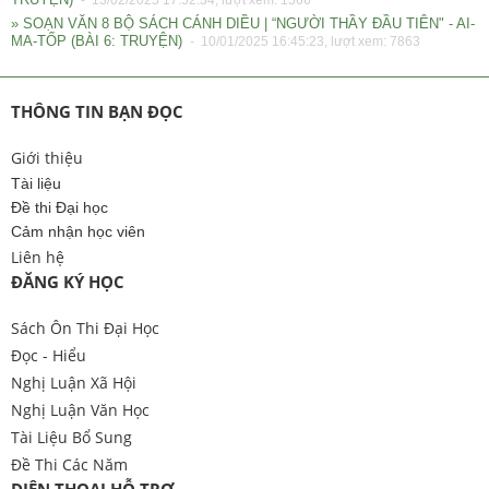
- 13/02/2025 17:52:34, lượt xem: 1566
» SOẠN VĂN 8 BỘ SÁCH CÁNH DIỀU | “NGƯỜI THẦY ĐẦU TIÊN" - AI-
MA-TỐP (BÀI 6: TRUYỆN)
- 10/01/2025 16:45:23, lượt xem: 7863
THÔNG TIN BẠN ĐỌC
Giới thiệu
Tài liệu
Đề thi Đại học
Cảm nhận học viên
Liên hệ
ĐĂNG KÝ HỌC
Sách Ôn Thi Đại Học
Đọc - Hiểu
Nghị Luận Xã Hội
Nghị Luận Văn Học
Tài Liệu Bổ Sung
Đề Thi Các Năm