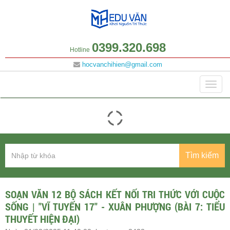
0399.320.698
Hotline
hocvanchihien@gmail.com
Danh mục
Togg
navig
Tìm kiếm
SOẠN VĂN 12 BỘ SÁCH KẾT NỐI TRI THỨC VỚI CUỘC
SỐNG | "VĨ TUYẾN 17" - XUÂN PHƯỢNG (BÀI 7: TIỂU
THUYẾT HIỆN ĐẠI)