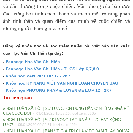
và dân thường trong cuộc chiến. Văn phong của bà được
đặc trưng bởi tính chân thành và mạnh mẽ, rõ ràng phản
ánh tinh thần và quan điểm của mình về cuộc chiến và
những người tham gia vào nó.
Đăng ký khóa học và đọc thêm nhiều bài viết hấp dẫn khác
của Học Văn Chị Hiên tại đây:
-
Fanpage Học Văn Chị Hiên
-
Fanpage Học Văn Chị Hiên - THCS Lớp 6,7,8,9
-
Khóa học VĂN VIP LỚP 12 - 2K7
-
Khóa học KỸ NĂNG VIẾT VĂN NGHỊ LUẬN CHUYÊN SÂU
-
Khóa học PHƯƠNG PHÁP & LUYỆN ĐỀ LỚP 12 - 2K7
Tin liên quan
» NGHỊ LUẬN XÃ HỘI | SỰ LỰA CHỌN ĐÚNG ĐẮN Ở NHỮNG NGÃ RẼ
CỦA CUỘC ĐỜI
- 09/01/2026 10:37:10, lượt xem: 8805
» NGHỊ LUẬN XÃ HỘI | SỰ KÌ VỌNG TẠO RA ÁP LỰC HAY ĐỘNG
LỰC?
- 09/01/2026 09:55:31, lượt xem: 4994
» NGHỊ LUẬN XÃ HỘI | BÀN VỀ GIÁ TRỊ CỦA VIỆC DÁM THAY ĐỔI VÀ