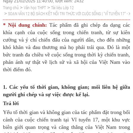
Ngày 21/02/2025 11:40:00, lượt xem: 2432
Trang chủ
Văn học THPT
Tài liệu Lớp 12
>
>
SOẠN VĂN 12 BỘ SÁCH KẾT NỐI TRI THỨC VỚI CUỘC SỐNG | "VĨ TUYẾN 17" - X
>
* Nội dung chính:
Tác phẩm đã ghi chép đa dạng các
khía cạnh của cuộc sống trong chiến tranh, từ sự kiên
cường và ý chí chiến đấu của người dân, cho đến những
khó khăn và đau thương mà họ phải trải qua. Đó là một
bức tranh đa chiều về cuộc sống trong thời kỳ chiến tranh,
phản ánh sự thật về lịch sử và xã hội của Việt Nam vào
thời điểm đó.
1. Các yếu tố thời gian, không gian; mối liên hệ giữa
người ghi chép và sự việc được kể lại.
Trả lời
Yếu tố thời gian và không gian của tác phẩm đặt trong bối
cảnh của cuộc chiến tranh tại Vĩ tuyến 17, một khu vực
biên giới quan trọng và căng thẳng của Việt Nam trong