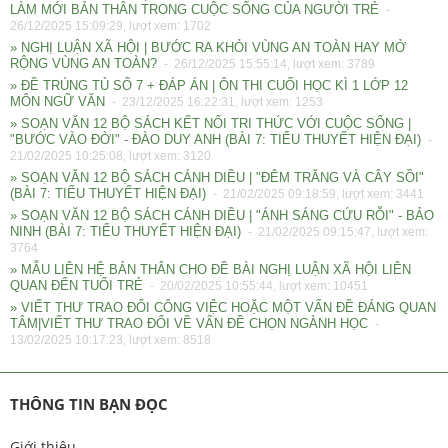
LÀM MỚI BẢN THÂN TRONG CUỘC SỐNG CỦA NGƯỜI TRẺ
-
26/12/2025 15:09:29, lượt xem: 1702
» NGHỊ LUẬN XÃ HỘI | BƯỚC RA KHỎI VÙNG AN TOÀN HAY MỞ
RỘNG VÙNG AN TOÀN?
- 26/12/2025 15:55:14, lượt xem: 3789
» ĐỀ TRÚNG TỦ SỐ 7 + ĐÁP ÁN | ÔN THI CUỐI HỌC KÌ 1 LỚP 12
MÔN NGỮ VĂN
- 23/12/2025 16:22:31, lượt xem: 1253
» SOẠN VĂN 12 BỘ SÁCH KẾT NỐI TRI THỨC VỚI CUỘC SỐNG |
"BƯỚC VÀO ĐỜI" - ĐÀO DUY ANH (BÀI 7: TIỂU THUYẾT HIỆN ĐẠI)
-
21/02/2025 10:25:08, lượt xem: 3120
» SOẠN VĂN 12 BỘ SÁCH CÁNH DIỀU | "ĐÊM TRĂNG VÀ CÂY SỒI"
(BÀI 7: TIỂU THUYẾT HIỆN ĐẠI)
- 21/02/2025 09:18:59, lượt xem: 3441
» SOẠN VĂN 12 BỘ SÁCH CÁNH DIỀU | "ÁNH SÁNG CỨU RỖI" - BẢO
NINH (BÀI 7: TIỂU THUYẾT HIỆN ĐẠI)
- 21/02/2025 09:15:47, lượt xem:
3764
» MẪU LIÊN HỆ BẢN THÂN CHO ĐỀ BÀI NGHỊ LUẬN XÃ HỘI LIÊN
QUAN ĐẾN TUỔI TRẺ
- 20/02/2025 10:55:44, lượt xem: 10451
» VIẾT THƯ TRAO ĐỔI CÔNG VIỆC HOẶC MỘT VẤN ĐỀ ĐÁNG QUAN
TÂM|VIẾT THƯ TRAO ĐỔI VỀ VẤN ĐỀ CHỌN NGÀNH HỌC
-
13/02/2025 10:17:23, lượt xem: 8518
THÔNG TIN BẠN ĐỌC
Giới thiệu