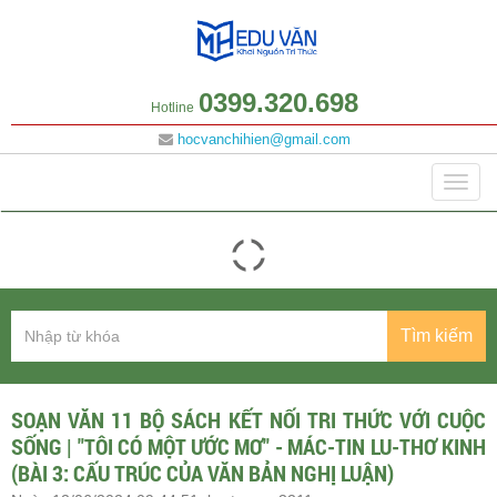
0399.320.698
Hotline
hocvanchihien@gmail.com
Danh mục
Togg
navig
Tìm kiếm
SOẠN VĂN 11 BỘ SÁCH KẾT NỐI TRI THỨC VỚI CUỘC
SỐNG | "TÔI CÓ MỘT ƯỚC MƠ" - MÁC-TIN LU-THƠ KINH
(BÀI 3: CẤU TRÚC CỦA VĂN BẢN NGHỊ LUẬN)