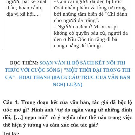
người, bất kể xuất
- Con cái người da đen bị tước
thân, hoàn cảnh,
đoạt nhân phẩm và lòng tự trọng
địa vị xã hội,...
bởi những tấm biển đề "Chỉ dành
cho người da trắng".
- Người da đen ở Mi-xi-xi-pi
không có quyền bầu cử, người da
đen ở Niu Oóc tin rằng đi bà
cũng chẳng để làm gì.
ĐỌC THÊM:
SOẠN VĂN 11 BỘ SÁCH KẾT NỐI TRI
THỨC VỚI CUỘC SỐNG | "MỘT THỜI ĐẠI TRONG THI
CA" - HOÀI THANH (BÀI 3: CẤU TRÚC CỦA VĂN BẢN
NGHỊ LUẬN)
Câu 4: Trong đoạn kết của văn bản, tác giả đã bộc lộ
ước mơ gì? Hình ảnh “tự do ngân vang từ những đỉnh
đồi, […] ngọn núi” có ý nghĩa như thế nào trong việc
thể hiện ý tưởng và cảm xúc của tác giả?
Trả lời: