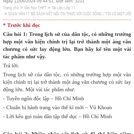
Ngày 12/06/2024 09:44:51, lượt xem: 3211
Trang chủ
Văn học THPT
Tài Liệu Lớp 11
>
>
SOẠN VĂN 11 BỘ SÁCH KẾT NỐI TRI THỨC VỚI CUỘC SỐNG | "TÔI CÓ MỘT ƯỚC 
>
* Trước khi đọc
Câu hỏi 1: Trong lịch sử của dân tộc, có những trường
hợp một văn kiện chính trị lại trở thành một áng văn
chương có sức lay động lớn. Bạn hãy kể tên một vài
tác phẩm như vậy.
Trả lời:
Trong lịch sử của dân tộc, có những trường hợp một văn
kiện chính trị lại trở thành một áng văn chương có sức lay
động lớn. Một vài tác phẩm như:
- Tuyên ngôn độc lập – Hồ Chí Minh
- Chuẩn bị hành trang vào thế kỉ mới – Vũ Khoan
- Lời kêu gọi toàn dân tập thể dục – Hồ Chí Minh