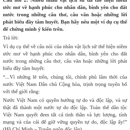
Câu hỏi 2: Nhiều nhân vật lịch sử đã thể hiện niềm
ước mơ về hạnh phúc cho nhân dân, bình yên cho đất
nước trong những câu thơ, câu văn hoặc những lời
phát biểu đầy tâm huyết. Bạn hãy nêu một ví dụ cụ thể
để chứng minh ý kiến trên.
Trả lời:
Ví dụ cụ thể về câu nói của nhân vật lịch sử thể hiện niềm
ước mơ về hạnh phúc cho nhân dân, bình yên cho đất
nước trong những câu thơ, câu văn hoặc những lời phát
biểu đầy tâm huyết:
“...Vì những lẽ trên, chúng tôi, chính phủ lâm thời của
nước Việt Nam Dân chủ Cộng hòa, trịnh trọng tuyên bố
với thế giới rằng:
Nước Việt Nam có quyền hưởng tự do và độc lập, và sự
thật đã thành một nước tự do độc lập. Toàn thể dân tộc
Việt Nam quyết đem tất cả tinh thần và lực lượng, tính
mạng và của cải để giữ vững quyền tự do, độc lập ấy!”
(Hồ Chí Minh – Tuyên ngôn độc lập).