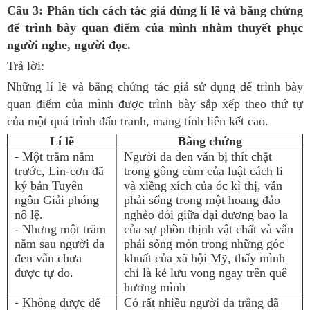
Câu 3: Phân tích cách tác giả dùng lí lẽ và bằng chứng
để trình bày quan điểm của mình nhằm thuyết phục
người nghe, người đọc.
Trả lời:
Những lí lẽ và bằng chứng tác giả sử dụng để trình bày
quan điểm của mình được trình bày sắp xếp theo thứ tự
của một quá trình đấu tranh, mang tính liên kết cao.
Lí lẽ
Bằng chứng
- Một trăm năm
Người da đen vẫn bị thít chặt
trước, Lin-cơn đã
trong gông cùm của luật cách li
ký bản Tuyên
và xiềng xích của óc kì thị, vẫn
ngôn Giải phóng
phải sống trong một hoang đảo
nô lệ.
nghèo đói giữa đại dương bao la
- Nhưng một trăm
của sự phồn thịnh vật chất và vẫn
năm sau người da
phải sống mòn trong những góc
đen vẫn chưa
khuất của xã hội Mỹ, thấy mình
được tự do.
chỉ là kẻ lưu vong ngay trên quê
hương mình
- Không được để
Có rất nhiều người da trắng đã