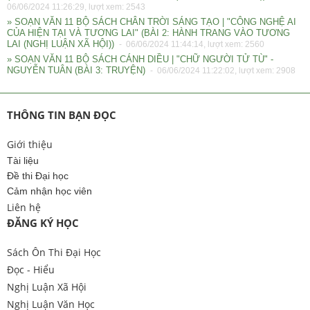
06/06/2024 11:26:29, lượt xem: 2543
» SOẠN VĂN 11 BỘ SÁCH CHÂN TRỜI SÁNG TẠO | "CÔNG NGHỆ AI
CỦA HIỆN TẠI VÀ TƯƠNG LAI" (BÀI 2: HÀNH TRANG VÀO TƯƠNG
LAI (NGHỊ LUẬN XÃ HỘI))
- 06/06/2024 11:44:14, lượt xem: 2560
» SOẠN VĂN 11 BỘ SÁCH CÁNH DIỀU | "CHỮ NGƯỜI TỬ TÙ" -
NGUYỄN TUÂN (BÀI 3: TRUYỆN)
- 06/06/2024 11:22:02, lượt xem: 2908
THÔNG TIN BẠN ĐỌC
Giới thiệu
Tài liệu
Đề thi Đại học
Cảm nhận học viên
Liên hệ
ĐĂNG KÝ HỌC
Sách Ôn Thi Đại Học
Đọc - Hiểu
Nghị Luận Xã Hội
Nghị Luận Văn Học