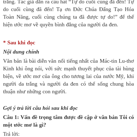
trắng. Tác giả dẫn ra câu hát “Tự do cuối cùng đã đến! Tự
do cuối cùng đã đến! Tạ ơn Đức Chúa Đấng Tạo Hóa
Toàn Năng, cuối cùng chúng ta đã được tự do!” để thể
hiện ước mơ về quyền bình đẳng của người da đen.
* Sau khi đọc
Nội dung chính
Văn bản là bài diễn văn nổi tiếng nhất của Mác-tin Lu-thơ
Kinh khi ông nói, với sức mạnh thuyết phục của tài hùng
biện, về ước mơ của ông cho tương lai của nước Mỹ, khi
người da trắng và người da đen có thể sống chung hòa
thuận như những con người.
Gợi ý trả lời câu hỏi sau khi đọc
Câu 1: Vấn đề trọng tâm được đề cập ở văn bản Tôi có
một ước mơ là gì?
Trả lời: