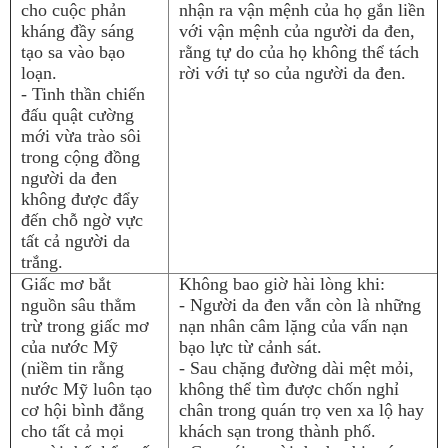
cho cuộc phản
nhận ra vận mệnh của họ gắn liền
kháng đầy sáng
với vận mệnh của người da đen,
tạo sa vào bạo
rằng tự do của họ không thể tách
loạn.
rời với tự so của người da đen.
- Tinh thần chiến
đấu quật cường
mới vừa trào sôi
trong cộng đồng
người da đen
không được đẩy
đến chỗ ngờ vực
tất cả người da
trắng.
Giấc mơ bắt
Không bao giờ hài lòng khi:
nguồn sâu thẳm
- Người da đen vẫn còn là những
trừ trong giấc mơ
nạn nhân câm lặng của vấn nạn
của nước Mỹ
bạo lực từ cảnh sát.
(niềm tin rằng
- Sau chặng đường dài mệt mỏi,
nước Mỹ luôn tạo
không thể tìm được chốn nghỉ
cơ hội bình đẳng
chân trong quán trọ ven xa lộ hay
cho tất cả mọi
khách sạn trong thành phố.