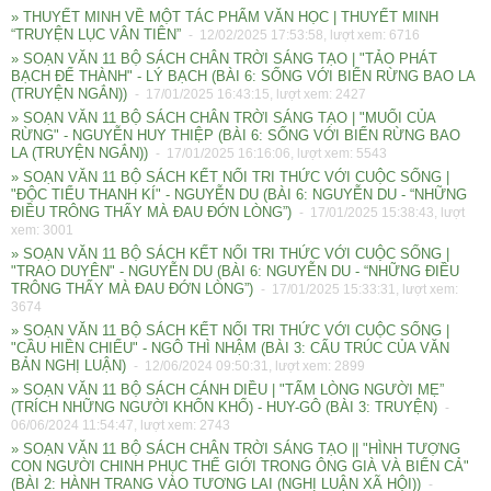
» THUYẾT MINH VỀ MỘT TÁC PHẨM VĂN HỌC | THUYẾT MINH
“TRUYỆN LỤC VÂN TIÊN”
- 12/02/2025 17:53:58, lượt xem: 6716
» SOẠN VĂN 11 BỘ SÁCH CHÂN TRỜI SÁNG TẠO | "TẢO PHÁT
BẠCH ĐẾ THÀNH" - LÝ BẠCH (BÀI 6: SỐNG VỚI BIỂN RỪNG BAO LA
(TRUYỆN NGẮN))
- 17/01/2025 16:43:15, lượt xem: 2427
» SOẠN VĂN 11 BỘ SÁCH CHÂN TRỜI SÁNG TẠO | "MUỐI CỦA
RỪNG" - NGUYỄN HUY THIỆP (BÀI 6: SỐNG VỚI BIỂN RỪNG BAO
LA (TRUYỆN NGẮN))
- 17/01/2025 16:16:06, lượt xem: 5543
» SOẠN VĂN 11 BỘ SÁCH KẾT NỐI TRI THỨC VỚI CUỘC SỐNG |
"ĐỘC TIỂU THANH KÍ" - NGUYỄN DU (BÀI 6: NGUYỄN DU - “NHỮNG
ĐIỀU TRÔNG THẤY MÀ ĐAU ĐỚN LÒNG”)
- 17/01/2025 15:38:43, lượt
xem: 3001
» SOẠN VĂN 11 BỘ SÁCH KẾT NỐI TRI THỨC VỚI CUỘC SỐNG |
"TRAO DUYÊN" - NGUYỄN DU (BÀI 6: NGUYỄN DU - “NHỮNG ĐIỀU
TRÔNG THẤY MÀ ĐAU ĐỚN LÒNG”)
- 17/01/2025 15:33:31, lượt xem:
3674
» SOẠN VĂN 11 BỘ SÁCH KẾT NỐI TRI THỨC VỚI CUỘC SỐNG |
"CẦU HIỀN CHIẾU" - NGÔ THÌ NHẬM (BÀI 3: CẤU TRÚC CỦA VĂN
BẢN NGHỊ LUẬN)
- 12/06/2024 09:50:31, lượt xem: 2899
» SOẠN VĂN 11 BỘ SÁCH CÁNH DIỀU | "TẤM LÒNG NGƯỜI MẸ”
(TRÍCH NHỮNG NGƯỜI KHỐN KHỔ) - HUY-GÔ (BÀI 3: TRUYỆN)
-
06/06/2024 11:54:47, lượt xem: 2743
» SOẠN VĂN 11 BỘ SÁCH CHÂN TRỜI SÁNG TẠO || "HÌNH TƯỢNG
CON NGƯỜI CHINH PHỤC THẾ GIỚI TRONG ÔNG GIÀ VÀ BIỂN CẢ"
(BÀI 2: HÀNH TRANG VÀO TƯƠNG LAI (NGHỊ LUẬN XÃ HỘI))
-