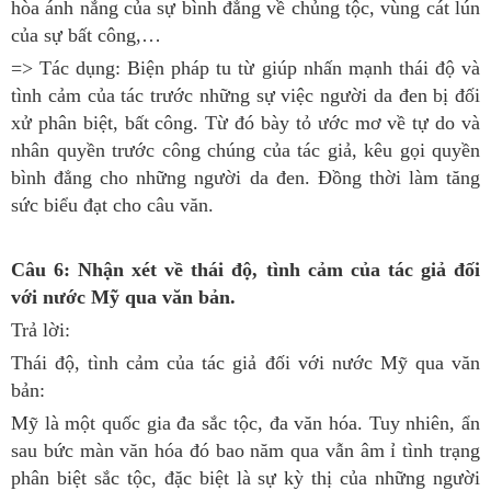
hòa ánh nắng của sự bình đẳng về chủng tộc, vùng cát lún
của sự bất công,…
=> Tác dụng: Biện pháp tu từ giúp nhấn mạnh thái độ và
tình cảm của tác trước những sự việc người da đen bị đối
xử phân biệt, bất công. Từ đó bày tỏ ước mơ về tự do và
nhân quyền trước công chúng của tác giả, kêu gọi quyền
bình đẳng cho những người da đen. Đồng thời làm tăng
sức biểu đạt cho câu văn.
Câu 6: Nhận xét về thái độ, tình cảm của tác giả đối
với nước Mỹ qua văn bản.
Trả lời:
Thái độ, tình cảm của tác giả đối với nước Mỹ qua văn
bản:
Mỹ là một quốc gia đa sắc tộc, đa văn hóa. Tuy nhiên, ẩn
sau bức màn văn hóa đó bao năm qua vẫn âm ỉ tình trạng
phân biệt sắc tộc, đặc biệt là sự kỳ thị của những người