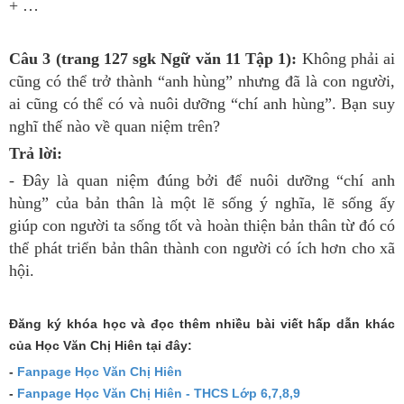
+ …
Câu 3 (trang 127 sgk Ngữ văn 11 Tập 1):
Không phải ai
cũng có thể trở thành “anh hùng” nhưng đã là con người,
ai cũng có thể có và nuôi dưỡng “chí anh hùng”. Bạn suy
nghĩ thế nào về quan niệm trên?
Trả lời:
- Đây là quan niệm đúng bởi để nuôi dưỡng “chí anh
hùng” của bản thân là một lẽ sống ý nghĩa, lẽ sống ấy
giúp con người ta sống tốt và hoàn thiện bản thân từ đó có
thể phát triển bản thân thành con người có ích hơn cho xã
hội.
Đăng ký khóa học và đọc thêm nhiều bài viết hấp dẫn khác
của Học Văn Chị Hiên tại đây:
-
Fanpage Học Văn Chị Hiên
-
Fanpage Học Văn Chị Hiên - THCS Lớp 6,7,8,9