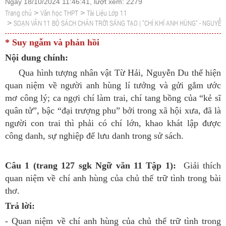
Ngày 18/10/2024 11:46:41, lượt xem: 2279
Trang chủ
Văn học THPT
Tài Liệu Lớp 11
>
>
SOẠN VĂN 11 BỘ SÁCH CHÂN TRỜI SÁNG TẠO | "CHÍ KHÍ ANH HÙNG" - NGUYỄN 
>
* Suy ngẫm và phản hồi
Nội dung chính:
Qua hình tượng nhân vật Từ Hải, Nguyễn Du thể hiện
quan niệm về người anh hùng lí tưởng và gửi gắm ước
mơ công lý; ca ngợi chí làm trai, chí tang bồng của “kẻ sĩ
quân tử”, bậc “đại trượng phu” bởi trong xã hội xưa, đã là
người con trai thì phải có chí lớn, khao khát lập được
công danh, sự nghiệp để lưu danh trong sử sách.
Câu 1 (trang 127 sgk Ngữ văn 11 Tập 1):
Giải thích
quan niệm về chí anh hùng của chủ thể trữ tình trong bài
thơ.
Trả lời:
- Quan niệm về chí anh hùng của chủ thể trữ tình trong