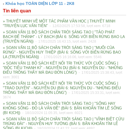
-
Khóa học TOÀN DIỆN LỚP 11 - 2K8
Tin liên quan
» THUYẾT MINH VỀ MỘT TÁC PHẨM VĂN HỌC | THUYẾT MINH
“TRUYỆN LỤC VÂN TIÊN”
- 12/02/2025 17:53:58, lượt xem: 6718
» SOẠN VĂN 11 BỘ SÁCH CHÂN TRỜI SÁNG TẠO | "TẢO PHÁT
BẠCH ĐẾ THÀNH" - LÝ BẠCH (BÀI 6: SỐNG VỚI BIỂN RỪNG BAO LA
(TRUYỆN NGẮN))
- 17/01/2025 16:43:15, lượt xem: 2428
» SOẠN VĂN 11 BỘ SÁCH CHÂN TRỜI SÁNG TẠO | "MUỐI CỦA
RỪNG" - NGUYỄN HUY THIỆP (BÀI 6: SỐNG VỚI BIỂN RỪNG BAO
LA (TRUYỆN NGẮN))
- 17/01/2025 16:16:06, lượt xem: 5546
» SOẠN VĂN 11 BỘ SÁCH KẾT NỐI TRI THỨC VỚI CUỘC SỐNG |
"ĐỘC TIỂU THANH KÍ" - NGUYỄN DU (BÀI 6: NGUYỄN DU - “NHỮNG
ĐIỀU TRÔNG THẤY MÀ ĐAU ĐỚN LÒNG”)
- 17/01/2025 15:38:43, lượt
xem: 3001
» SOẠN VĂN 11 BỘ SÁCH KẾT NỐI TRI THỨC VỚI CUỘC SỐNG |
"TRAO DUYÊN" - NGUYỄN DU (BÀI 6: NGUYỄN DU - “NHỮNG ĐIỀU
TRÔNG THẤY MÀ ĐAU ĐỚN LÒNG”)
- 17/01/2025 15:33:31, lượt xem:
3674
» SOẠN VĂN 11 BỘ SÁCH CHÂN TRỜI SÁNG TẠO | "SỐNG HAY
KHÔNG SỐNG - ĐÓ LÀ VẤN ĐỀ" (BÀI 5: BĂN KHOĂN TÌM LẼ SỐNG
(BI KỊCH))
- 18/10/2024 11:05:35, lượt xem: 6021
» SOẠN VĂN 11 BỘ SÁCH CHÂN TRỜI SÁNG TẠO | "VĨNH BIỆT CỬU
TRÙNG ĐÀI" - NGUYỄN HUY TƯỞNG (BÀI 5: BĂN KHOĂN TÌM LẼ
SỐNG (BI KỊCH))
- 18/10/2024 11:41:22, lượt xem: 4892