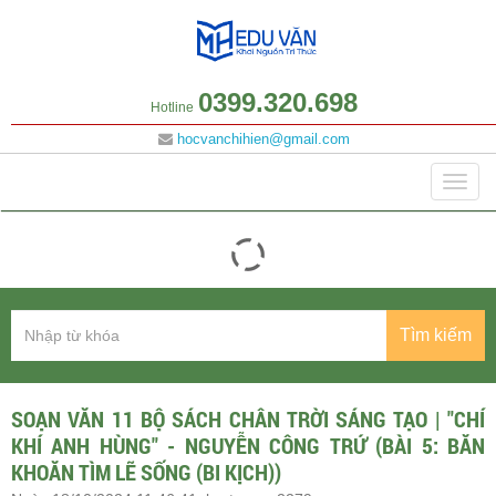
0399.320.698
Hotline
hocvanchihien@gmail.com
Danh mục
Togg
navig
Tìm kiếm
SOẠN VĂN 11 BỘ SÁCH CHÂN TRỜI SÁNG TẠO | "CHÍ
KHÍ ANH HÙNG" - NGUYỄN CÔNG TRỨ (BÀI 5: BĂN
KHOĂN TÌM LẼ SỐNG (BI KỊCH))