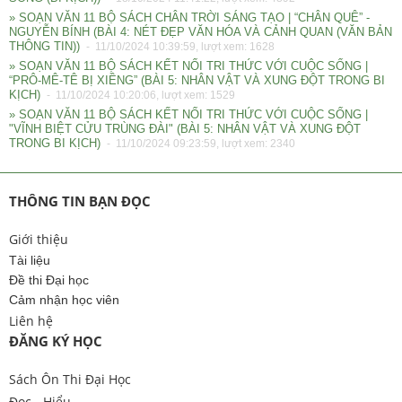
» SOẠN VĂN 11 BỘ SÁCH CHÂN TRỜI SÁNG TẠO | “CHÂN QUÊ” -
NGUYỄN BÍNH (BÀI 4: NÉT ĐẸP VĂN HÓA VÀ CẢNH QUAN (VĂN BẢN
THÔNG TIN))
- 11/10/2024 10:39:59, lượt xem: 1628
» SOẠN VĂN 11 BỘ SÁCH KẾT NỐI TRI THỨC VỚI CUỘC SỐNG |
“PRÔ-MÊ-TÊ BỊ XIỀNG” (BÀI 5: NHÂN VẬT VÀ XUNG ĐỘT TRONG BI
KỊCH)
- 11/10/2024 10:20:06, lượt xem: 1529
» SOẠN VĂN 11 BỘ SÁCH KẾT NỐI TRI THỨC VỚI CUỘC SỐNG |
"VĨNH BIỆT CỬU TRÙNG ĐÀI" (BÀI 5: NHÂN VẬT VÀ XUNG ĐỘT
TRONG BI KỊCH)
- 11/10/2024 09:23:59, lượt xem: 2340
THÔNG TIN BẠN ĐỌC
Giới thiệu
Tài liệu
Đề thi Đại học
Cảm nhận học viên
Liên hệ
ĐĂNG KÝ HỌC
Sách Ôn Thi Đại Học
Đọc - Hiểu