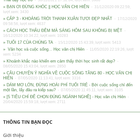
- 30/11/2021 17:32:04, lượt xem: 3986
» BẠN ƠI ĐỪNG KHÓC || HỌC VĂN CHỊ HIÊN
- 31/12/2020 09:22:59,
lượt xem: 3430
» CẤP 3 - KHOẢNG TRỜI THANH XUÂN TƯƠI ĐẸP NHẤT
- 17/12/2020
09:58:56, lượt xem: 4637
» CÁCH HỌC THÂU ĐÊM MÀ SÁNG HÔM SAU KHÔNG BỊ MỆT
-
16/12/2020 10:34:22, lượt xem: 10283
» TUỔI 17 CỦA CHÚNG TA
- 15/12/2020 15:43:39, lượt xem: 5413
» Văn học và cuộc sống... Học văn chị Hiên
- 11/05/2020 22:19:26, lượt
xem: 5234
» Khoảnh khắc nào khiến em cảm thấy thời học sinh rất đẹp?
-
08/05/2020 15:43:04, lượt xem: 2850
» CÂU CHUYỆN Ý NGHĨA VỀ CUỘC SỐNG TẦNG 80 - HỌC VĂN CHỊ
HIÊN
- 07/05/2020 11:13:41, lượt xem: 3316
» DÁM MƠ LỚN, ĐỪNG HOÀI PHÍ TUỔI TRẺ - Bởi cuộc sống chỉ đến
một lần, lấy đâu ra kiếp sau?
- 07/05/2020 11:45:11, lượt xem: 3105
» [5 TIÊU CHÍ ĐỂ CHỌN ĐÚNG NGÀNH NGHỀ] - Học văn chị Hiên
-
20/04/2020 15:59:18, lượt xem: 2711
THÔNG TIN BẠN ĐỌC
Giới thiệu