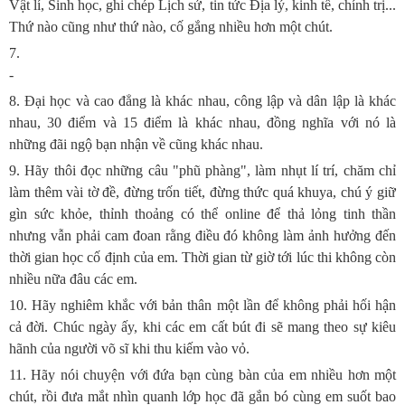
Vật lí, Sinh học, ghi chép Lịch sử, tin tức Địa lý, kinh tế, chính trị...
Thứ nào cũng như thứ nào, cố gắng nhiều hơn một chút.
7.
-
8. Đại học và cao đẳng là khác nhau, công lập và dân lập là khác
nhau, 30 điểm và 15 điểm là khác nhau, đồng nghĩa với nó là
những đãi ngộ bạn nhận về cũng khác nhau.
9. Hãy thôi đọc những câu "phũ phàng", làm nhụt lí trí, chăm chỉ
làm thêm vài tờ đề, đừng trốn tiết, đừng thức quá khuya, chú ý giữ
gìn sức khỏe, thỉnh thoảng có thể online để thả lỏng tinh thần
nhưng vẫn phải cam đoan rằng điều đó không làm ảnh hưởng đến
thời gian học cố định của em. Thời gian từ giờ tới lúc thi không còn
nhiều nữa đâu các em.
10. Hãy nghiêm khắc với bản thân một lần để không phải hối hận
cả đời. Chúc ngày ấy, khi các em cất bút đi sẽ mang theo sự kiêu
hãnh của người võ sĩ khi thu kiếm vào vỏ.
11. Hãy nói chuyện với đứa bạn cùng bàn của em nhiều hơn một
chút, rồi đưa mắt nhìn quanh lớp học đã gắn bó cùng em suốt bao