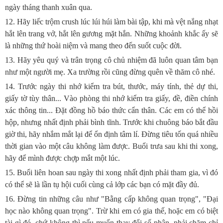
ngày tháng thanh xuân qua.
12. Hãy liếc trộm crush lúc lúi húi làm bài tập, khi mà vệt nắng nhạt
hắt lên trang vở, hắt lên gương mặt hắn. Những khoảnh khắc ấy sẽ
là những thứ hoài niệm và mang theo đến suốt cuộc đời.
13. Hãy yêu quý và trân trọng cô chủ nhiệm đã luôn quan tâm bạn
như một người mẹ. Xa trường rồi cũng đừng quên về thăm cô nhé.
14. Trước ngày thi nhớ kiểm tra bút, thước, máy tính, thẻ dự thi,
giấy tờ tùy thân... Vào phòng thi nhớ kiểm tra giấy, đề, điền chính
xác thông tin... Đặt đồng hồ báo thức cẩn thân. Các em có thể hồi
hộp, nhưng nhất định phải bình tĩnh. Trước khi chuông báo bắt đầu
giờ thi, hãy nhắm mắt lại để ổn định tâm lí. Đừng tiêu tốn quá nhiều
thời gian vào một câu không làm được. Buổi trưa sau khi thi xong,
hãy để mình được chợp mắt một lúc.
15. Buổi liên hoan sau ngày thi xong nhất định phải tham gia, vì đó
có thể sẽ là lần tụ hội cuối cùng cả lớp các bạn có mặt đầy đủ.
16. Đừng tin những câu như "Bằng cấp không quan trọng", "Đại
học nào không quan trọng". Trừ khi em có gia thế, hoặc em có biệt
tài gì đó, chứ không thì nếu muốn thay đổi số phận, phải chăm chỉ