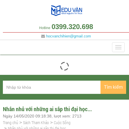
0399.320.698
Hotline
hocvanchihien@gmail.com
Danh mục
Togg
navig
Tìm kiếm
Nhắn nhủ với những ai sắp thi đại học...
Ngày 14/05/2020 09:18:38, lượt xem: 2713
Trang chủ
Sách Tham Khảo
Cuộc Sống
>
>
Nhắn nhủ với những ai sắp thi đại học...
>