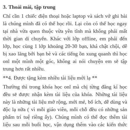
3. Thoải mái, tập trung
Chỉ cần 1 chiếc điện thoại hoặc laptop và sách vở ghi bài
là chúng mình đã có thể học rồi. Lại còn có thể học ngay
tại nhà vừa quen thuộc vừa yên tĩnh mà không phải mất
thời gian di chuyển. Khác với lớp offline, em phải đến
lớp, học cùng 1 lớp khoảng 20-30 bạn, khá chật chội, dễ
bị xao lãng bởi bạn bè và các tiếng ồn xung quanh thì học
onl một mình một góc, không ai nói chuyện em sẽ tập
trung hơn rất nhiều.
**4. Được tặng kèm nhiều tài liệu mới lạ **
Thường thì trong khóa học onl mà chị từng đăng kí học
đều sẽ được nhận kèm tài liệu của khóa. Những tài liệu
này là những tài liệu mở rộng, mới mẻ, bổ ích, dễ dùng và
độc lạ nữa ( vì mỗi giáo viên, mỗi chỗ đều có những sản
phẩm trí tuệ riêng ấy). Chúng mình có thể đọc thêm tài
liệu sau mỗi buổi học, vận dụng thêm vào các kiến thức