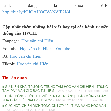
Link đăng kí khoá VIP:
http://bit.ly/KHOAHOCVANVIP2K4
Cập nhật thêm những bài viết hay tại các kênh truyền
thông của HVCH:
Fanpage:
Học văn chị Hiên
Youtube:
Học văn chị Hiên - Youtube
IG:
Học văn chị Hiên
Tiktok:
Học văn chị Hiên
Tin liên quan
» SỰ KIỆN KHAI TRƯƠNG TRUNG TÂM HỌC VĂN CHỊ HIÊN - TRUNG
TÂM DẠY VĂN CLC BẮC TỪ LIÊM
- 28/07/2023 17:51:24, lượt xem: 1075
» PHÁT ĐỘNG CUỘC THI VIẾT “TRẠM TRI ÂN” | CHÀO MỪNG NGÀY
NHÀ GIÁO VIỆT NAM 20/11/2022
- 14/11/2022 16:34:30, lượt xem: 1978
» CỰC HOT: CHIẾN DỊCH TỔNG ÔN LỚP 12 - TUẦN VÀNG HỌC VĂN
- 20/10/2021 23:41:22, lượt xem: 1336