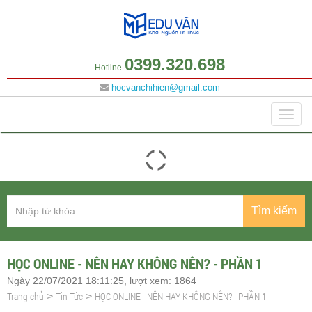
0399.320.698
Hotline
hocvanchihien@gmail.com
Danh mục
Togg
navig
Tìm kiếm
HỌC ONLINE - NÊN HAY KHÔNG NÊN? - PHẦN 1
Ngày 22/07/2021 18:11:25, lượt xem: 1864
Trang chủ
Tin Tức
HỌC ONLINE - NÊN HAY KHÔNG NÊN? - PHẦN 1
>
>