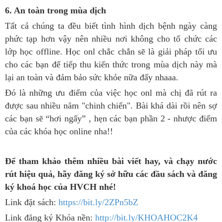
6. An toàn trong mùa dịch
Tất cả chúng ta đều biết tình hình dịch bệnh ngày càng
phức tạp hơn vậy nên nhiều nơi không cho tổ chức các
lớp học offline. Học onl chắc chắn sẽ là giải pháp tối ưu
cho các bạn để tiếp thu kiến thức trong mùa dịch này mà
lại an toàn và đảm bảo sức khỏe nữa đấy nhaaa.
Đó là những ưu điểm của việc học onl mà chị đã rút ra
được sau nhiều năm "chinh chiến". Bài khá dài rồi nên sợ
các bạn sẽ “hơi ngấy” , hẹn các bạn phần 2 - nhược điểm
của các khóa học online nha!!
Để tham khảo thêm nhiều bài viết hay, và chạy nước
rút hiệu quả, hãy đăng ký sở hữu các đầu sách và đăng
ký khoá học của HVCH nhé!
Link đặt sách:
https://bit.ly/2ZPn5bZ
Link đăng ký Khóa nền:
http://bit.ly/KHOAHOC2K4