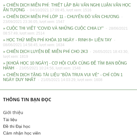
» CHIẾN DỊCH MIỄN PHÍ: THIẾT LẬP BÀI VĂN NGHỊ LUẬN VĂN HỌC
ẤN TƯỢNG
- 04/10/2021 17:09:45, lượt xem: 1516
» CHIẾN DỊCH MIỄN PHÍ LỚP 11 - CHUYẾN ĐÒ VĂN CHƯƠNG
-
23/09/2021 23:36:05, lượt xem: 1547
» CUỘC THI VIẾT “COVID VÀ NHỮNG CUỘC CHIA LY"
- 28/06/2021
08:57:49, lượt xem: 2514
» HỌC THỬ MIỄN PHÍ KHÓA 10 NGÀY - RINH 8+ LIỀN TAY
-
08/06/2021 14:58:45, lượt xem: 1634
» CHIẾN DỊCH LUYỆN ĐỀ MIỄN PHÍ CHO 2K3
- 26/05/2021 18:43:30,
lượt xem: 1819
» [KHOÁ HỌC 10 NGÀY] - CƠ HỘI CUỐI CÙNG ĐỂ TÌM BẠN ĐỒNG
HÀNH
- 23/05/2021 10:24:56, lượt xem: 1548
» CHIẾN DỊCH TẶNG TÀI LIỆU "BỮA TRƯA VUI VẺ" - CHỈ CÒN 1
NGÀY DUY NHẤT
- 21/05/2021 14:03:29, lượt xem: 1608
THÔNG TIN BẠN ĐỌC
Giới thiệu
Tài liệu
Đề thi Đại học
Cảm nhận học viên