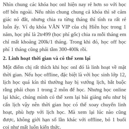
Nhìn chung các khóa học onl hiện nay rẻ hơn so với học
off bên ngoài. Nếu nhìn chung chung cả khóa thì sẽ cảm
giác nó đắt, nhưng chia ra từng tháng thì tính ra rất rẻ
luôn ấy. Ví dụ khóa VĂN VIP của chị Hiên học trong 1
năm, học phí là 2tr499 (học phí gốc) chia ra mỗi tháng em
chỉ mất khoảng 200k/1 tháng. Trong khi đó, học off học
phí 1 tháng cũng phải tầm 300-400k rồi.
2. Linh hoạt thời gian và có thể xem lại
Một điểm chị rất thích khi học onl đó là linh hoạt về mặt
thời gian. Nếu học offline, đặc biệt là với học sinh lớp 12,
lịch học quá kín thì thường hay bị vướng lịch, bắt buộc
rằng phải chọn 1 trong 2 môn để học. Nhưng học online
lại khác, chúng mình có thể xem lại bài giảng nếu như bị
cấn lịch vậy nên thời gian học có thể xoay chuyển linh
hoạt, phù hợp với lịch học. Mà xem lại lúc nào cũng
được, không giới hạn số lần khác với offline, bỏ 1 buổi
coi như mất luôn kiến thức.