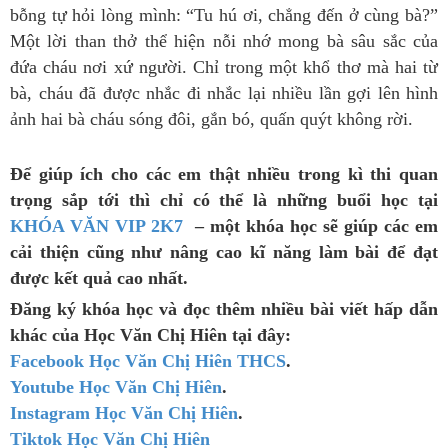
bỗng tự hỏi lòng mình: “Tu hú ơi, chẳng đến ở cùng bà?”
Một lời than thở thể hiện nỗi nhớ mong bà sâu sắc của
đứa cháu nơi xứ người. Chỉ trong một khổ thơ mà hai từ
bà, cháu đã được nhắc đi nhắc lại nhiều lần gợi lên hình
ảnh hai bà cháu sóng đôi, gắn bó, quấn quýt không rời.
Để giúp ích cho các em thật nhiều trong kì thi quan
trọng sắp tới thì chỉ có thể là những buổi học tại
KHÓA VĂN VIP 2K7
– một khóa học sẽ giúp các em
cải thiện cũng như nâng cao kĩ năng làm bài để đạt
được kết quả cao nhất.
Đăng ký khóa học và đọc thêm nhiều bài viết hấp dẫn
khác của Học Văn Chị Hiên tại đây:
Facebook Học Văn Chị Hiên THCS
.
Youtube Học Văn Chị Hiên
.
Instagram Học Văn Chị Hiên
.
Tiktok Học Văn Chị Hiên