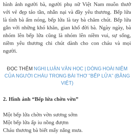
hình ảnh người bà, người phụ nữ Việt Nam muôn thưở
với vẻ đẹp tảo tần, nhẫn nại và đầy yêu thương. Bếp lửa
là tình bà ấm nóng, bếp lửa là tay bà chăm chút. Bếp lửa
gắn với những khó khăn, gian khổ đời bà. Ngày ngày, bà
nhóm lên bếp lửa cũng là nhóm lên niềm vui, sự sống,
niềm yêu thương chi chút dành cho con cháu và mọi
người.
ĐỌC THÊM
NGHỊ LUẬN VĂN HỌC | DÒNG HOÀI NIỆM
CỦA NGƯỜI CHÁU TRONG BÀI THƠ "BẾP LỬA" (BẰNG
VIỆT)
2. Hình ảnh “Bếp lửa chờn vờn”
Một bếp lửa chờn vờn sương sớm
Một bếp lửa ấp iu nồng đượm
Cháu thương bà biết mấy nắng mưa.