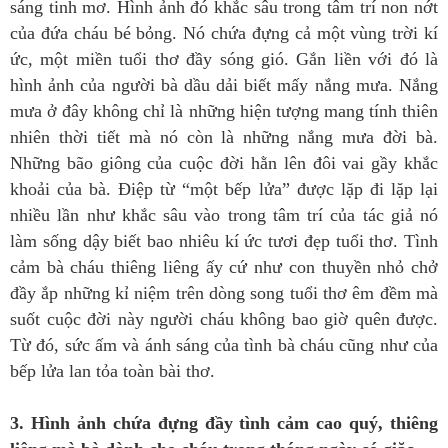
sáng tinh mơ. Hình ảnh đó khắc sâu trong tâm trí non nớt
của đứa cháu bé bỏng. Nó chứa đựng cả một vùng trời kí
ức, một miền tuổi thơ đầy sóng gió. Gắn liền với đó là
hình ảnh của người bà dầu dải biết mấy nắng mưa. Nắng
mưa ở đây không chỉ là những hiện tượng mang tính thiên
nhiên thời tiết mà nó còn là những nắng mưa đời bà.
Những bão giông của cuộc đời hằn lên đôi vai gầy khắc
khoải của bà. Điệp từ “một bếp lửa” được lặp đi lặp lại
nhiều lần như khắc sâu vào trong tâm trí của tác giả nó
làm sống dậy biết bao nhiêu kí ức tươi đẹp tuổi thơ. Tình
cảm bà cháu thiêng liêng ấy cứ như con thuyền nhỏ chở
đầy ắp những kỉ niệm trên dòng song tuổi thơ êm đềm mà
suốt cuộc đời này người cháu không bao giờ quên được.
Từ đó, sức ấm và ánh sáng của tình bà cháu cũng như của
bếp lửa lan tỏa toàn bài thơ.
3. Hình ảnh chứa đựng đầy tình cảm cao quý, thiêng