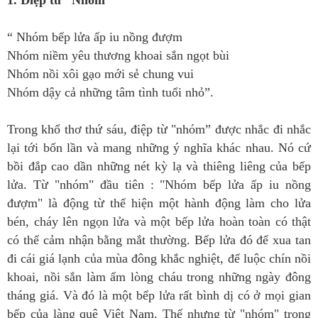
1. Điệp từ “Nhóm”
“ Nhóm bếp lửa ấp iu nồng đượm
Nhóm niềm yêu thương khoai sắn ngọt bùi
Nhóm nồi xôi gạo mới sẻ chung vui
Nhóm dậy cả những tâm tình tuổi nhỏ”.
Trong khổ thơ thứ sáu, điệp từ "nhóm” được nhắc đi nhắc
lại tới bốn lần và mang những ý nghĩa khác nhau. Nó cứ
bồi đắp cao dần những nét kỳ lạ và thiêng liêng của bếp
lửa. Từ "nhóm" đầu tiên : "Nhóm bếp lửa ấp iu nồng
đượm" là động từ thể hiện một hành động làm cho lửa
bén, cháy lên ngọn lửa và một bếp lửa hoàn toàn có thật
có thể cảm nhận bằng mắt thường. Bếp lửa đó để xua tan
đi cái giá lạnh của mùa đông khắc nghiệt, để luộc chín nồi
khoai, nồi sắn làm ấm lòng cháu trong những ngày đông
tháng giá. Và đó là một bếp lửa rất bình dị có ở mọi gian
bếp của làng quê Việt Nam. Thế nhưng từ "nhóm" trong