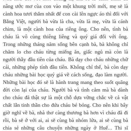
nâng ước mơ cùa con vào một khung trời mới, mẹ sẽ là
cành hoa tươi thắm nhất để con cài lên ngực áo thì đối với
Bằng Việt, người bà vừa là cha, vừa là mẹ, vừa là cánh
chim, là một cành hoa của riêng ông. Cho nên, tình bà
cháu là vô cùng thiêng liêng và quý giá đối với ông.
Trong những tháng năm sống bên cạnh bà, bà không chỉ
chăm lo cho cháu từng miếng ăn, giấc ngủ mà còn là
người thầy đầu tiên của cháu. Bà dạy cho cháu những chữ
cái, những phép tính đầu tiên. Không chỉ thế, bà còn dạy
cháu những bài học quý giá về cách sống, đạo làm người.
Những bài học đó sẽ là hành trang mang theo suốt quãng
đời còn lại của cháu. Người bà và tình cảm mà bà dành
cho cháu đã thật sự là một chỗ dựa vững chắc về cả vật
chất lẫn tinh thần cho đứa cháu bé bỏng. Cho nên khi bây
giờ nghĩ về bà, nhà thơ càng thương bà hơn vì cháu đã đi
rồi, bà sẽ ở với ai, ai sẽ cùng bà nhóm lửa, ai sẽ cùng bà
chia sẻ những câu chuyện những ngày ở Huế... Thi sĩ