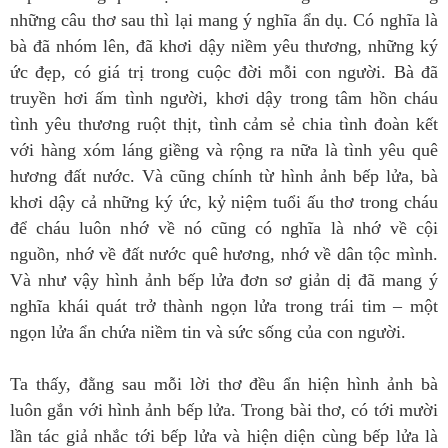
những câu thơ sau thì lại mang ý nghĩa ẩn dụ. Có nghĩa là
bà đã nhóm lên, đã khơi dậy niềm yêu thương, những ký
ức đẹp, có giá trị trong cuộc đời mỗi con người. Bà đã
truyền hơi ấm tình người, khơi dậy trong tâm hồn cháu
tình yêu thương ruột thịt, tình cảm sẻ chia tình đoàn kết
với hàng xóm láng giềng và rộng ra nữa là tình yêu quê
hương đất nước. Và cũng chính từ hình ảnh bếp lửa, bà
khơi dậy cả những ký ức, kỷ niệm tuổi ấu thơ trong cháu
để cháu luôn nhớ về nó cũng có nghĩa là nhớ về cội
nguồn, nhớ về đất nước quê hương, nhớ về dân tộc mình.
Và như vậy hình ảnh bếp lửa đơn sơ giản dị đã mang ý
nghĩa khái quát trở thành ngọn lửa trong trái tim – một
ngọn lửa ẩn chứa niềm tin và sức sống của con người.
Ta thấy, đằng sau mỗi lời thơ đều ẩn hiện hình ảnh bà
luôn gắn với hình ảnh bếp lửa. Trong bài thơ, có tới mười
lần tác giả nhắc tới bếp lửa và hiện diện cùng bếp lửa là