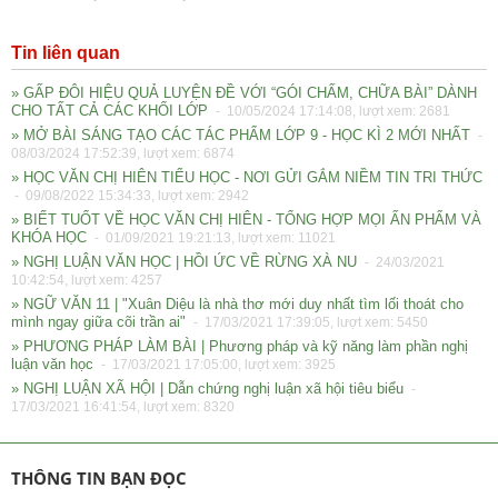
Tin liên quan
» GẤP ĐÔI HIỆU QUẢ LUYỆN ĐỀ VỚI “GÓI CHẤM, CHỮA BÀI” DÀNH
CHO TẤT CẢ CÁC KHỐI LỚP
- 10/05/2024 17:14:08, lượt xem: 2681
» MỞ BÀI SÁNG TẠO CÁC TÁC PHẨM LỚP 9 - HỌC KÌ 2 MỚI NHẤT
-
08/03/2024 17:52:39, lượt xem: 6874
» HỌC VĂN CHỊ HIÊN TIỂU HỌC - NƠI GỬI GẮM NIỀM TIN TRI THỨC
- 09/08/2022 15:34:33, lượt xem: 2942
» BIẾT TUỐT VỀ HỌC VĂN CHỊ HIÊN - TỔNG HỢP MỌI ẤN PHẨM VÀ
KHÓA HỌC
- 01/09/2021 19:21:13, lượt xem: 11021
» NGHỊ LUẬN VĂN HỌC | HỒI ỨC VỀ RỪNG XÀ NU
- 24/03/2021
10:42:54, lượt xem: 4257
» NGỮ VĂN 11 | "Xuân Diệu là nhà thơ mới duy nhất tìm lối thoát cho
mình ngay giữa cõi trần ai"
- 17/03/2021 17:39:05, lượt xem: 5450
» PHƯƠNG PHÁP LÀM BÀI | Phương pháp và kỹ năng làm phần nghị
luận văn học
- 17/03/2021 17:05:00, lượt xem: 3925
» NGHỊ LUẬN XÃ HỘI | Dẫn chứng nghị luận xã hội tiêu biểu
-
17/03/2021 16:41:54, lượt xem: 8320
THÔNG TIN BẠN ĐỌC