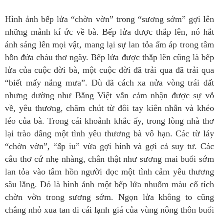
Hình ảnh bếp lửa “chờn vờn” trong “sương sớm” gợi lên
những mảnh kí ức về bà. Bếp lửa được thắp lên, nó hắt
ánh sáng lên mọi vật, mang lại sự lan tỏa ấm áp trong tâm
hồn đứa cháu thơ ngây. Bếp lửa được thắp lên cũng là bếp
lửa của cuộc đời bà, một cuộc đời đã trải qua đã trải qua
“biết mấy nắng mưa”. Dù đã cách xa nửa vòng trái đất
nhưng dường như Bằng Việt vẫn cảm nhận được sự vỗ
về, yêu thương, chăm chút từ đôi tay kiên nhẫn và khéo
léo của bà. Trong cái khoảnh khắc ấy, trong lòng nhà thơ
lại trào dâng một tình yêu thương bà vô hạn. Các từ láy
“chờn vờn”, “ấp iu” vừa gợi hình và gợi cả suy tư. Các
câu thơ cứ nhẹ nhàng, chân thật như sương mai buổi sớm
lan tỏa vào tâm hồn người đọc một tình cảm yêu thương
sâu lắng. Đó là hình ảnh một bếp lửa nhuốm màu cổ tích
chờn vờn trong sương sớm. Ngọn lửa không to cũng
chẳng nhỏ xua tan đi cái lạnh giá của vùng nông thôn buổi