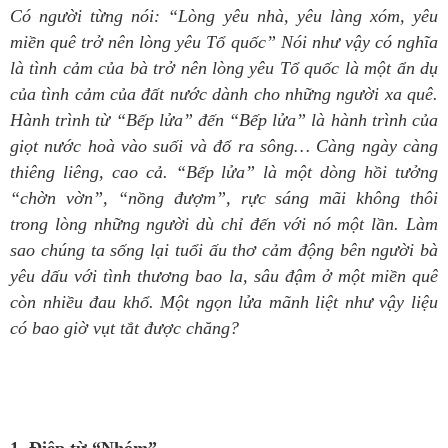
Có người từng nói: “Lòng yêu nhà, yêu làng xóm, yêu
miền quê trở nên lòng yêu Tổ quốc” Nói như vậy có nghĩa
là tình cảm của bà trở nên lòng yêu Tổ quốc là một ẩn dụ
của tình cảm của đất nước dành cho những người xa quê.
Hành trình từ “Bếp lửa” đến “Bếp lửa” là hành trình của
giọt nước hoà vào suối và đổ ra sông… Càng ngày càng
thiêng liêng, cao cả. “Bếp lửa” là một dòng hồi tưởng
“chờn vờn”, “nồng đượm”, rực sáng mãi không thôi
trong lòng những người dù chỉ đến với nó một lần. Làm
sao chúng ta sống lại tuổi ấu thơ cảm động bên người bà
yêu dấu với tình thương bao la, sâu đậm ở một miền quê
còn nhiều đau khổ. Một ngọn lửa mãnh liệt như vậy liệu
có bao giờ vụt tắt được chăng?