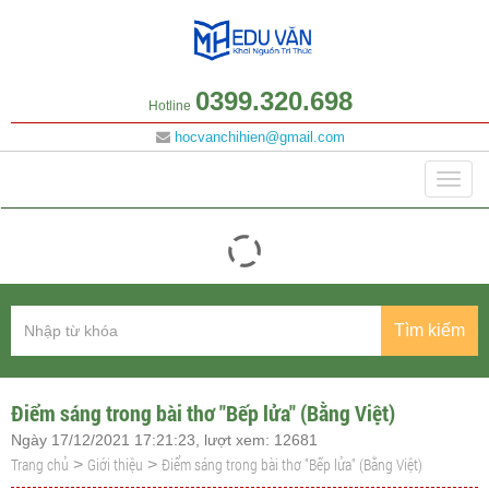
0399.320.698
Hotline
hocvanchihien@gmail.com
Danh mục
Togg
navig
Tìm kiếm
Điểm sáng trong bài thơ "Bếp lửa" (Bằng Việt)
Ngày 17/12/2021 17:21:23, lượt xem: 12681
Trang chủ
Giới thiệu
Điểm sáng trong bài thơ "Bếp lửa" (Bằng Việt)
>
>