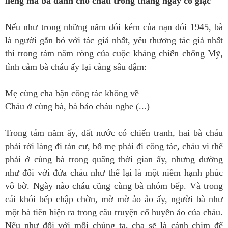
liêng mà bà dành cho cháu trong tháng ngày có giặc
Nếu như trong những năm đói kém của nạn đói 1945, bà
là người gắn bó với tác giả nhất, yêu thương tác giả nhất
thì trong tám năm ròng của cuộc kháng chiến chống Mỹ,
tình cảm bà cháu ấy lại càng sâu đậm:
Mẹ cùng cha bận công tác không về
Cháu ở cùng bà, bà bảo cháu nghe (...)
Trong tám năm ấy, đất nước có chiến tranh, hai bà cháu
phải rời làng đi tản cư, bố mẹ phải đi công tác, cháu vì thế
phải ở cùng bà trong quãng thời gian ấy, nhưng dường
như đối với đứa cháu như thế lại là một niềm hạnh phúc
vô bờ. Ngày nào cháu cũng cùng bà nhóm bếp. Và trong
cái khói bếp chập chờn, mờ mờ ảo ảo ấy, người bà như
một bà tiên hiện ra trong câu truyện cổ huyền ảo của cháu.
Nếu như đối với mỗi chúng ta, cha sẽ là cánh chim để