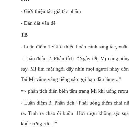
- Giới thiệu tác giả,tác phẩm
- Dẫn dắt vấn đề
TB
- Luận điểm 1 :Giới thiệu hoàn cảnh sáng tác, xuấ
- Luận điểm 2. Phân tích “Ngày tết, Mị cũng uống rư
say, Mị lịm mặt ngồi đấy nhìn mọi người nhảy đồn
Tai Mị văng vẳng tiếng sáo gọi bạn đầu làng...”
=> phân tích diễn biến tâm trạng Mị khi uống rượu
- Luận điểm 3. Phân tích “Phải uống thêm chai nữa.
ra. Tỉnh ra chao ôi buồn! Hơi rượu không sặc sụ
khóc rưng rức...”