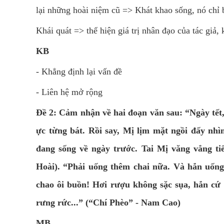
lại những hoài niệm cũ => Khát khao sống, nó chỉ 
Khái quát => thể hiện giá trị nhân đạo của tác giả,
KB
- Khẳng định lại vấn đề
- Liên hệ mở rộng
Đề 2: Cảm nhận về hai đoạn văn sau: “Ngày tết, 
ực từng bát. Rồi say, Mị lịm mặt ngồi đấy nhì
đang sống về ngày trước. Tai Mị văng vẳng tiê
Hoài). “Phải uống thêm chai nữa. Và hắn uống.
chao ôi buồn! Hơi rượu không sặc sụa, hắn cư
rưng rức...” (“Chí Phèo” - Nam Cao)
MB