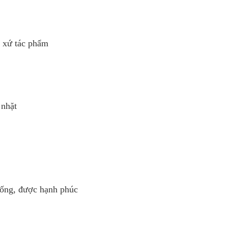
t xứ tác phẩm
 nhặt
sống, được hạnh phúc