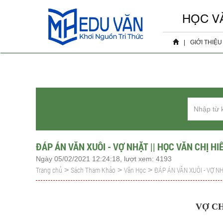
HỌC V
|
GIỚI THIỆU
Hồ sơ 
Sự ki
ĐÁP ÁN VĂN XUÔI - VỢ NHẶT || HỌC VĂN CHỊ HI
Ngày 05/02/2021 12:24:18, lượt xem: 4193
Trang chủ
Sách Tham Khảo
Văn Học
ĐÁP ÁN VĂN XUÔI - VỢ NH
>
>
>
VỢ C