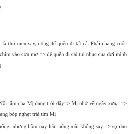
u
là thứ men say, uống để quên đi tất cả. Phải chăng cuộc
 chìm vào cơn mơ => để quên đi cái tủi nhục của đời mình
ổ
 Nội tâm của Mị đang trỗi dậy=> Mị nhớ về ngày xưa, =>
ang bóp nghẹt trái tim Mị
 uống. nhưng hôm nay hắn uống mãi không say => sự đau