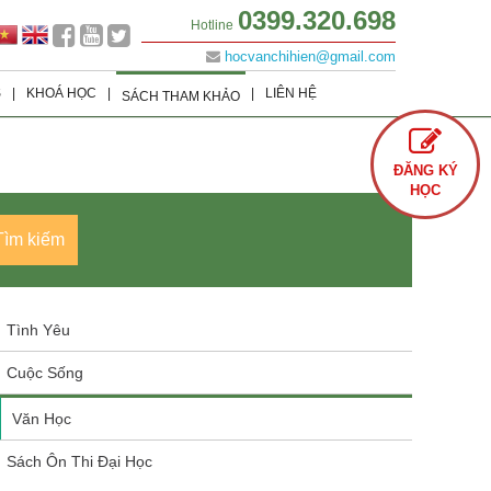
0399.320.698
Hotline
hocvanchihien@gmail.com
S
|
KHOÁ HỌC
|
|
LIÊN HỆ
SÁCH THAM KHẢO
Lớp 9
Khoá học Offline
Tình Yêu
ĐĂNG KÝ
Lớp 8
Khoá học Online
Cuộc Sống
HỌC
Lớp 7
Văn Học
Tìm kiếm
Lớp 6
Sách Ôn Thi Đại Học
Tình Yêu
Cuộc Sống
Văn Học
Sách Ôn Thi Đại Học