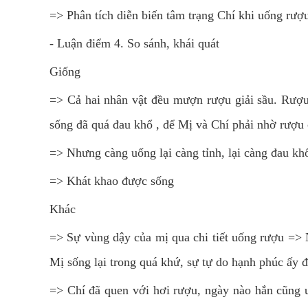
=> Phân tích diễn biến tâm trạng Chí khi uống rượ
- Luận điểm 4. So sánh, khái quát
Giống
=> Cả hai nhân vật đều mượn rượu giải sầu. Rượu 
sống đã quá đau khổ , để Mị và Chí phải nhờ rượu
=> Nhưng càng uống lại càng tỉnh, lại càng đau kh
=> Khát khao được sống
Khác
=> Sự vùng dậy của mị qua chi tiết uống rượu =>
Mị sống lại trong quá khứ, sự tự do hạnh phúc ấy đ
=> Chí đã quen với hơi rượu, ngày nào hắn cũng