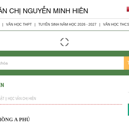
ĂN CHỊ NGUYỄN MINH HIÊN
|
VĂN HỌC THPT
|
TUYỂN SINH NĂM HỌC 2026 - 2027
|
VĂN HỌC THC
giáo viên
Đọc - Hiểu
Tài Liệu 
ện
Nghị Luận Xã Hội
Tài Liệu 
Nghị Luận Văn Học
Tài Liệu 
Tài Liệu Bổ Sung
Tài Liệu 
Tài Liệu Lớp 10
ÊN
Tài Liệu Lớp 11
ẶT || HỌC VĂN CHỊ HIÊN
Tài liệu Lớp 12
Đề Thi Các Năm
HỒNG A PHỦ