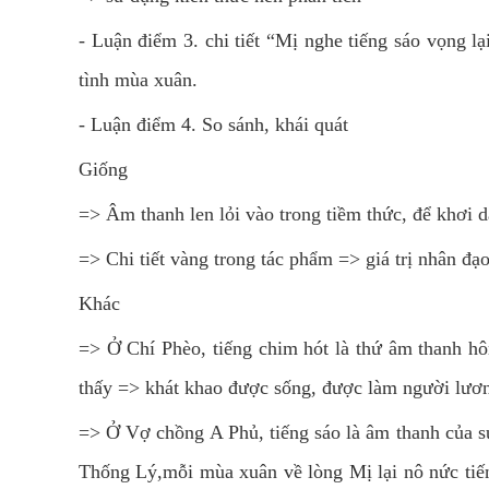
- Luận điểm 3. chi tiết “Mị nghe tiếng sáo vọng lại
tình mùa xuân.
- Luận điểm 4. So sánh, khái quát
Giống
=> Âm thanh len lỏi vào trong tiềm thức, để khơi 
=> Chi tiết vàng trong tác phẩm => giá trị nhân đạ
Khác
=> Ở Chí Phèo, tiếng chim hót là thứ âm thanh h
thấy => khát khao được sống, được làm người lươn
=> Ở Vợ chồng A Phủ, tiếng sáo là âm thanh của s
Thống Lý,mỗi mùa xuân về lòng Mị lại nô nức tiến