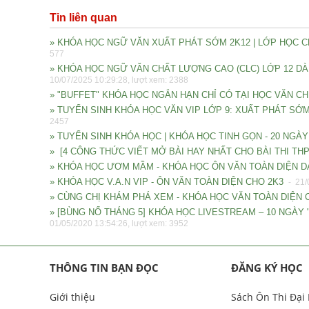
Tin liên quan
» KHÓA HỌC NGỮ VĂN XUẤT PHÁT SỚM 2K12 | LỚP HỌC CH
577
» KHÓA HỌC NGỮ VĂN CHẤT LƯỢNG CAO (CLC) LỚP 12 DÀNH 
10/07/2025 10:29:28, lượt xem: 2388
» "BUFFET" KHÓA HỌC NGẮN HẠN CHỈ CÓ TẠI HỌC VĂN CH
» TUYỂN SINH KHÓA HỌC VĂN VIP LỚP 9: XUẤT PHÁT SỚ
2457
» TUYỂN SINH KHÓA HỌC | KHÓA HỌC TINH GỌN - 20 NGÀ
» [4 CÔNG THỨC VIẾT MỞ BÀI HAY NHẤT CHO BÀI THI TH
» KHÓA HỌC ƯƠM MẦM - KHÓA HỌC ÔN VĂN TOÀN DIỆN D
» KHÓA HỌC V.A.N VIP - ÔN VĂN TOÀN DIỆN CHO 2K3
- 21/
» CÙNG CHỊ KHÁM PHÁ XEM - KHÓA HỌC VĂN TOÀN DIỆN C
» [BÙNG NỔ THÁNG 5] KHÓA HỌC LIVESTREAM – 10 NGÀY 
01/05/2020 13:54:26, lượt xem: 3952
THÔNG TIN BẠN ĐỌC
ĐĂNG KÝ HỌC
Giới thiệu
Sách Ôn Thi Đại