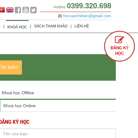
0399.320.698
Hotline
hocvanchihien@gmail.com
S
|
|
SÁCH THAM KHẢO
|
LIÊN HỆ
KHOÁ HỌC
Lớp 9
Khoá học Offline
Tình Yêu
ĐĂNG KÝ
Lớp 8
Khoá học Online
Cuộc Sống
HỌC
Lớp 7
Văn Học
Tìm kiếm
Lớp 6
Sách Ôn Thi Đại Học
Khoá học Offline
Khoá học Online
ĐĂNG KÝ HỌC