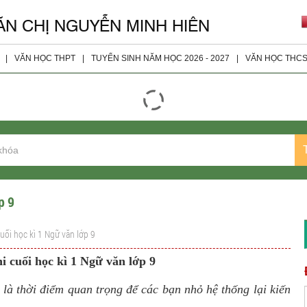
ĂN CHỊ NGUYỄN MINH HIÊN
|
VĂN HỌC THPT
|
TUYỂN SINH NĂM HỌC 2026 - 2027
|
VĂN HỌC THC
giáo viên
Đọc - Hiểu
Tài Liệu 
ện
Nghị Luận Xã Hội
Tài Liệu 
Nghị Luận Văn Học
Tài Liệu 
Tài Liệu Bổ Sung
Tài Liệu 
Tài Liệu Lớp 10
p 9
Tài Liệu Lớp 11
cuối học kì 1 Ngữ văn lớp 9
Tài liệu Lớp 12
hi cuối học kì 1 Ngữ văn lớp 9
Đề Thi Các Năm
y là thời điểm quan trọng để các bạn nhỏ hệ thống lại kiến