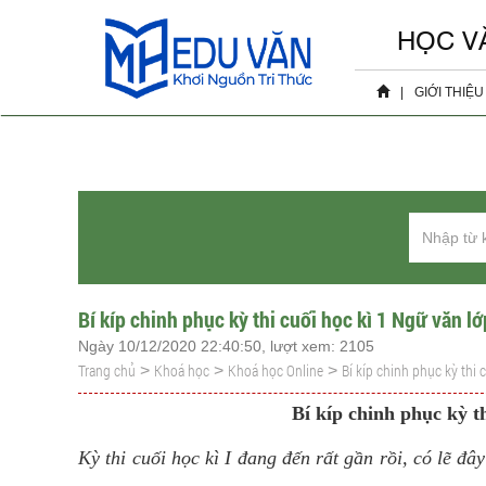
HỌC V
|
GIỚI THIỆU
Hồ sơ 
Sự ki
Bí kíp chinh phục kỳ thi cuối học kì 1 Ngữ văn lớ
Ngày 10/12/2020 22:40:50, lượt xem: 2105
Trang chủ
Khoá học
Khoá học Online
Bí kíp chinh phục kỳ thi 
>
>
>
Bí kíp chinh phục kỳ t
Kỳ thi cuối học kì I đang đến rất gần rồi, có lẽ đâ