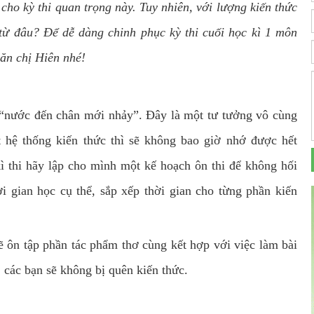
cho kỳ thi quan trọng này. Tuy nhiên, với lượng kiến thức
 từ đâu? Để dễ dàng chinh phục kỳ thi cuối học kì 1 môn
ăn chị Hiên nhé!
g “nước đến chân mới nhảy”. Đây là một tư tưởng vô cùng
 hệ thống kiến thức thì sẽ không bao giờ nhớ được hết
kì thi hãy lập cho mình một kế hoạch ôn thi để không hối
i gian học cụ thể, sắp xếp thời gian cho từng phần kiến
ẽ ôn tập phần tác phẩm thơ cùng kết hợp với việc làm bài
, các bạn sẽ không bị quên kiến thức.