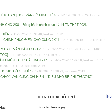
Ỉ 10 BẠN | HỌC VĂN CÔ MINH HIÊN
- 14/05/2026 09:58:29, lượt xem:
CHO 2K8 – Đồng hành chinh phục kỳ thi TN THPT 2026
-
Ị HIÊN
- 15/05/2025 16:38:48, lượt xem: 1581
M - CHINH PHỤC ĐIỂM CAO CÙNG 2K11
- 21/04/2025 15:10:19, lượt xem:
Y "CHẠY" VĂN DÀNH CHO 2K10
- 03/04/2025 11:43:42, lượt xem: 1463
PTQG]
- 11/10/2020 14:07:27, lượt xem: 6122
ÀNH RIÊNG CHO CÁC BẠN 2K4!!
- 04/09/2020 14:49:58, lượt xem: 1851
08/2020 16:41:23, lượt xem: 2176
HO 2K3 CÓ GÌ NHỈ?
- 19/08/2020 18:38:23, lượt xem: 2013
"CHẠY" VĂN CÙNG CHỊ HIÊN - "ĐIỀU NHỎ BÉ PHI THƯỜNG"
-
ĐIỆN THOẠI HỖ TRỢ
Họ
 Học
Gọi chị Hiên ngay!