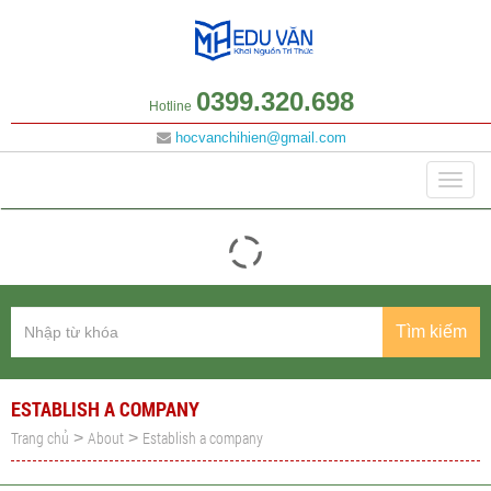
0399.320.698
Hotline
hocvanchihien@gmail.com
Category
Togg
navig
Tìm kiếm
ESTABLISH A COMPANY
Trang chủ
About
Establish a company
>
>