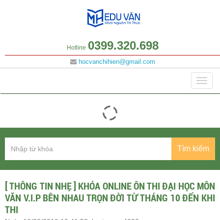
0399.320.698
Hotline
hocvanchihien@gmail.com
Danh mục
Togg
navig
Tìm kiếm
[ THÔNG TIN NHẸ ] KHÓA ONLINE ÔN THI ĐẠI HỌC MÔN
VĂN V.I.P BÊN NHAU TRỌN ĐỜI TỪ THÁNG 10 ĐẾN KHI
THI