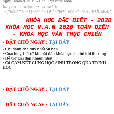
Ngày 16/08/2019 19:41:58, lượt xem: 4886
Trang chủ
Khoá học
Khoá học Online
>
>
[ THÔNG TIN NHẸ ] KHÓA ONLINE ÔN THI ĐẠI HỌC MÔN VĂN V.I.P BÊN NHAU T
>
KHÓA HỌC ĐẶC BIỆT - 2020
KHÓA HỌC V.A.N 2020 TOÀN DIỆN
- KHÓA HỌC VĂN THỰC CHIẾN
- ĐẶT CHỖ NGAY :
TẠI ĐÂY
• Chỉ dành cho duy nhất 50 bạn
• Coaching 1 -1 từ khi bắt đầu khóa học cho tới khi thi xong
• Hỗ trợ giải đáp nhanh nhất
• Có CAM KẾT CÙNG HỌC SINH TRONG QUÁ TRÌNH
HỌC
- ĐẶT CHỖ NGAY :
TẠI ĐÂY
- ĐẶT CHỖ NGAY :
TẠI ĐÂY