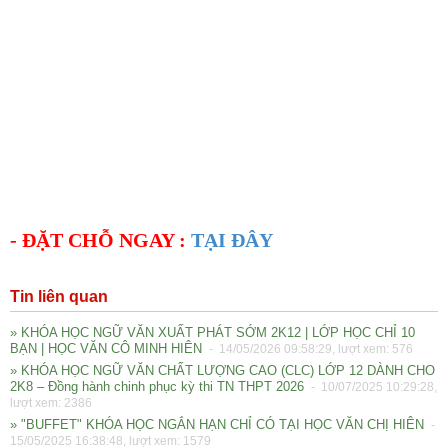
- ĐẶT CHỖ NGAY :
TẠI ĐÂY
Tin liên quan
» KHÓA HỌC NGỮ VĂN XUẤT PHÁT SỚM 2K12 | LỚP HỌC CHỈ 10
BẠN | HỌC VĂN CÔ MINH HIÊN
- 14/05/2026 09:58:29, lượt xem: 576
» KHÓA HỌC NGỮ VĂN CHẤT LƯỢNG CAO (CLC) LỚP 12 DÀNH CHO
2K8 – Đồng hành chinh phục kỳ thi TN THPT 2026
- 10/07/2025 10:29:28,
lượt xem: 2386
» "BUFFET" KHÓA HỌC NGẮN HẠN CHỈ CÓ TẠI HỌC VĂN CHỊ HIÊN
-
15/05/2025 16:38:48, lượt xem: 1579