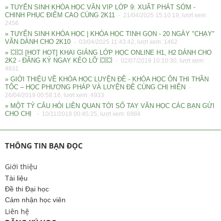
» TUYỂN SINH KHÓA HỌC VĂN VIP LỚP 9: XUẤT PHÁT SỚM -
CHINH PHỤC ĐIỂM CAO CÙNG 2K11
- 21/04/2025 15:10:19, lượt xem:
2456
» TUYỂN SINH KHÓA HỌC | KHÓA HỌC TINH GỌN - 20 NGÀY "CHẠY"
VĂN DÀNH CHO 2K10
- 03/04/2025 11:43:42, lượt xem: 1462
» 💥💥 [HOT HOT] KHAI GIẢNG LỚP HỌC ONLINE H1, H2 DÀNH CHO
2K2 - ĐĂNG KÝ NGAY KẺO LỠ 💥💥
- 02/07/2019 10:10:30, lượt xem:
4831
» GIỚI THIỆU VỀ KHÓA HỌC LUYỆN ĐỀ - KHÓA HỌC ÔN THI THẦN
TỐC – HỌC PHƯƠNG PHÁP VÀ LUYỆN ĐỀ CÙNG CHỊ HIÊN
-
26/04/2019 00:58:16, lượt xem: 4933
» MỘT TỶ CÂU HỎI LIÊN QUAN TỚI SỔ TAY VĂN HỌC CÁC BẠN GỬI
CHO CHỊ
- 10/11/2018 00:45:25, lượt xem: 6984
THÔNG TIN BẠN ĐỌC
Giới thiệu
Tài liệu
Đề thi Đại học
Cảm nhận học viên
Liên hệ